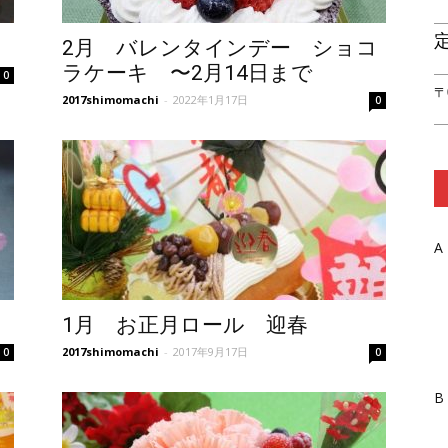
の
2月 バレンタインデー ショコ
ラケーキ 〜2月14日まで
0
〒
2017shimomachi
-
2022年1月17日
0
ケ
A
ー
1月 お正月ロール 迎春
2017shimomachi
-
2017年9月17日
0
0
B
キ・