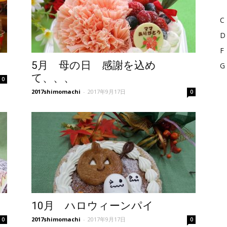
C
D
ス
F
5月 母の日 感謝を込め
G
て、、、
0
2017shimomachi
-
2017年9月17日
0
イ
ー
10月 ハロウィーンパイ
2017shimomachi
-
2017年9月17日
0
0