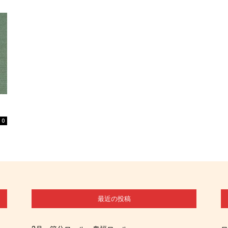
ツ・
あ
0
め
最近の投稿
細