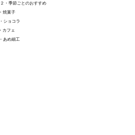
２・季節ごとのおすすめ
・焼菓子
・ショコラ
・カフェ
・あめ細工