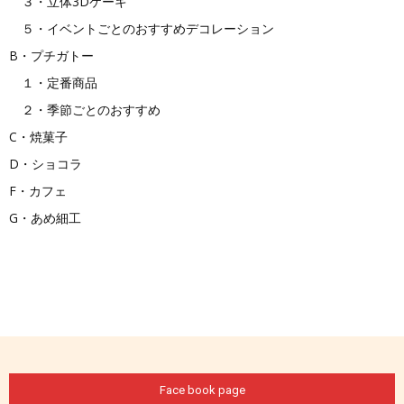
３・立体3Dケーキ
５・イベントごとのおすすめデコレーション
B・プチガトー
の
１・定番商品
２・季節ごとのおすすめ
C・焼菓子
お
D・ショコラ
F・カフェ
G・あめ細工
店
「エ
ミ
Face book page