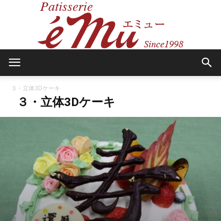
八
３・立体3Dケーキ
３・立体3Dケーキ
戸
の
ケ