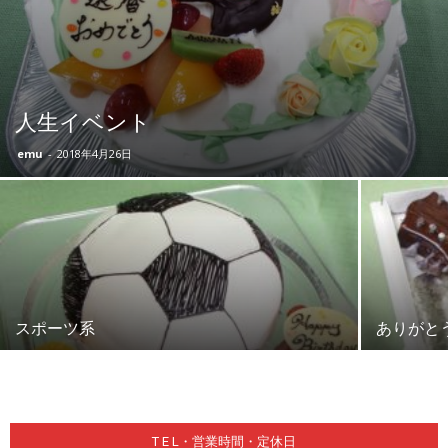
ー
人生イベント
キ・
emu
-
2018年4月26日
ス
イ
スポーツ系
ありがと
ー
T E L・営業時間・定休日